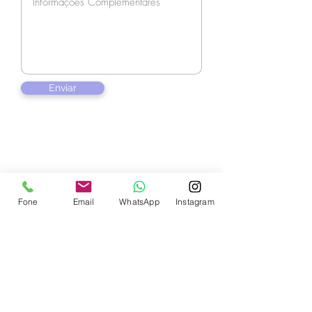
Enviar
Contate-nos
Fone
Email
WhatsApp
Instagram