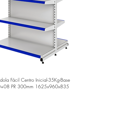
ola Fácil Centro Inicial-35Kg-Base
0+08 PR 300mm 1625x960x835
âncio da Silva Porto, 353