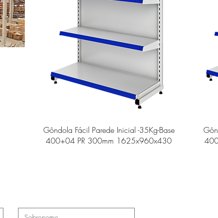
Gôndola Fácil Parede Inicial -35Kg-Base
Gônd
400+04 PR 300mm 1625x960x430
40
ate-nos
Rua Ven