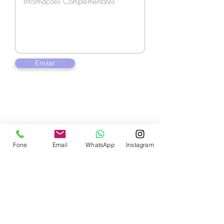
Enviar
Contate-nos
Fone
Email
WhatsApp
Instagram