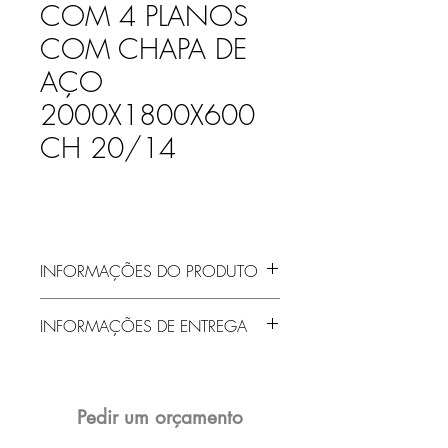
COM 4 PLANOS
COM CHAPA DE
AÇO
2000X1800X600
CH 20/14
INFORMAÇÕES DO PRODUTO
Nº de planos
4
INFORMAÇÕES DE ENTREGA
Material da prateleira
Aço
Entrega gratuita em Jaraguá do Sul e
região! Demais localidades solicitar
Altura
2000mm
orçamento!
Pedir um orçamento
Largura
1800mm