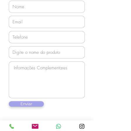
Profundidade
600mm
Bitola prateleira
20
Bitola coluna
14
Capacidade de carga
260kg
p/ prateleira
Enviar