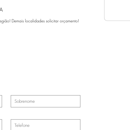
A
egião! Demais localidades solicitar orçamento!
ate-nos
Rua Ven
Nova Bra