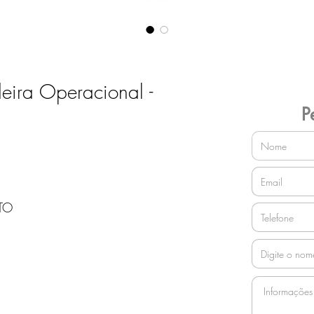
ira Operacional -
P
TO