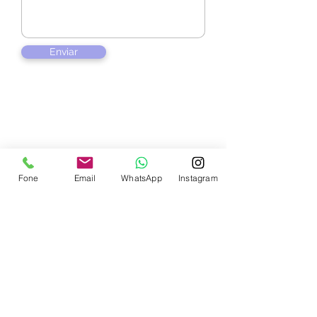
Enviar
Contate-nos
Fone
Email
WhatsApp
Instagram