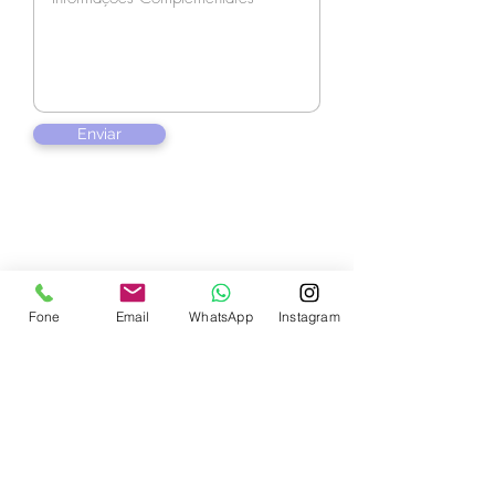
Enviar
Contate-nos
Fone
Email
WhatsApp
Instagram