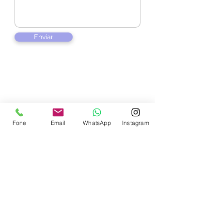
Enviar
Contate-nos
Fone
Email
WhatsApp
Instagram