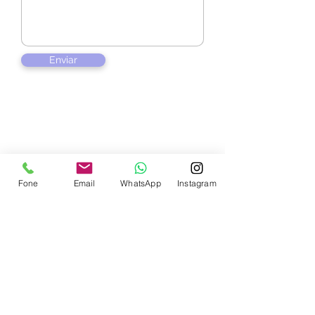
Enviar
Contate-nos
Fone
Email
WhatsApp
Instagram