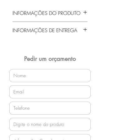
INFORMAÇÕES DO PRODUTO
HB Reunião Mesa Interna Box
INFORMAÇÕES DE ENTREGA
Eletrificado (opcional)
Entrega gratuita em Jaraguá do Sul e
região! Demais localidades solicitar
orçamento!
Pedir um orçamento