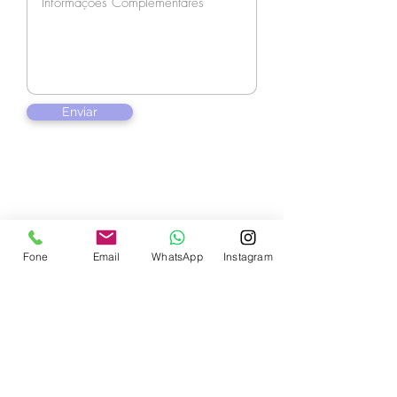
Enviar
Contate-nos
Fone
Email
WhatsApp
Instagram