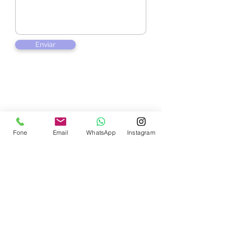
Enviar
Contate-nos
Fone
Email
WhatsApp
Instagram