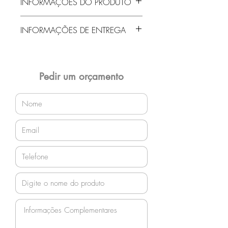
INFORMAÇÕES DO PRODUTO
Poltrona Espera
INFORMAÇÕES DE ENTREGA
1, 2 ou 3 lugares
Entrega gratuita em Jaraguá do Sul e
região! Demais localidades solicitar
orçamento!
Pedir um orçamento