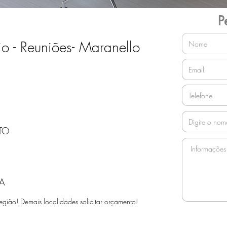
P
io - Reuniões- Maranello
TO
A
egião! Demais localidades solicitar orçamento!