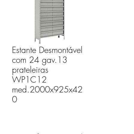
Estante Desmontável
com 24 gav.13
prateleiras
WP1C12
med.2000x925x42
0