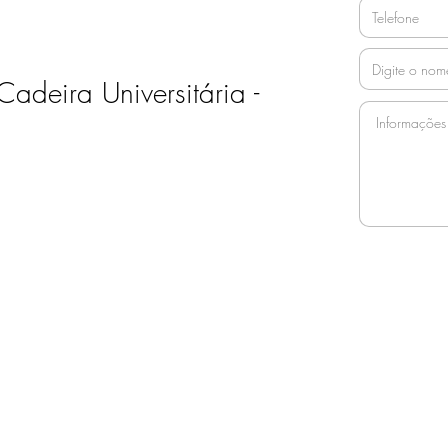
deira Universitária -
ate-nos