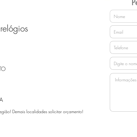
P
relógios
TO
A
egião! Demais localidades solicitar orçamento!