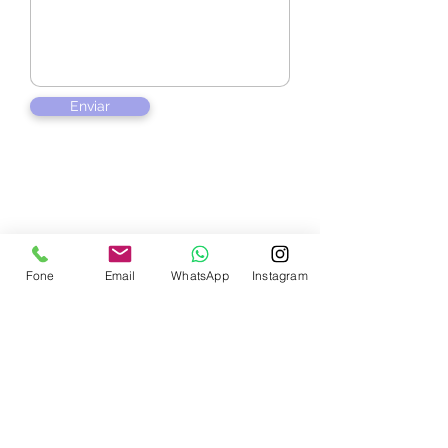
Enviar
Contate-nos
Fone
Email
WhatsApp
Instagram