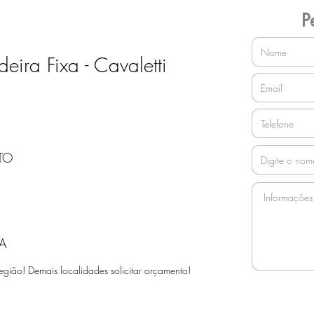
P
ira Fixa - Cavaletti
TO
A
egião! Demais localidades solicitar orçamento!