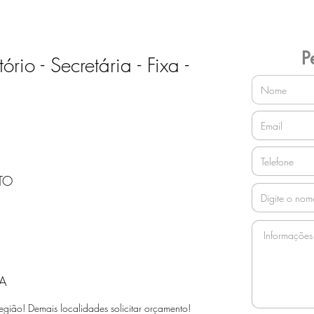
P
rio - Secretária - Fixa -
TO
A
egião! Demais localidades solicitar orçamento!