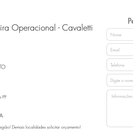
P
a Operacional - Cavaletti
TO
e PP
A
egião! Demais localidades solicitar orçamento!