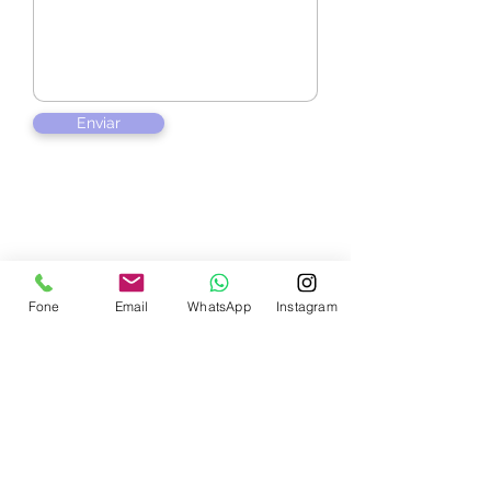
Enviar
Contate-nos
Fone
Email
WhatsApp
Instagram