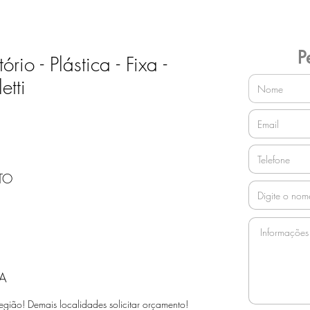
P
rio - Plástica - Fixa -
tti
TO
A
egião! Demais localidades solicitar orçamento!