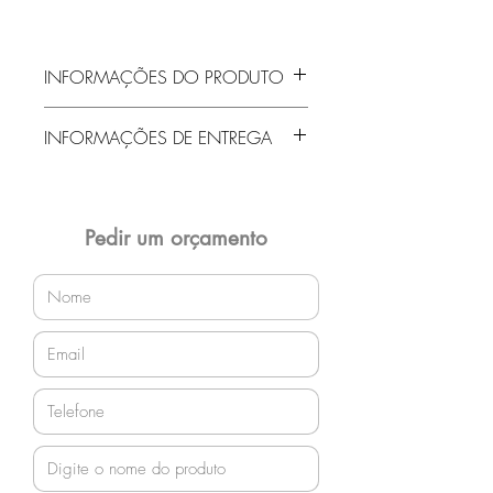
INFORMAÇÕES DO PRODUTO
Cadeira Aproximação
INFORMAÇÕES DE ENTREGA
Assento e Encosto plásticos
Estrutura Arco
Entrega gratuita em Jaraguá do Sul e
região! Demais localidades solicitar
orçamento!
Pedir um orçamento