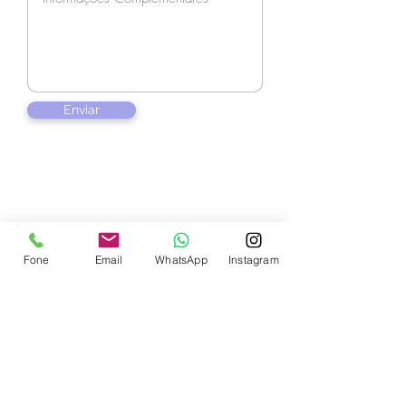
Enviar
Contate-nos
Fone
Email
WhatsApp
Instagram