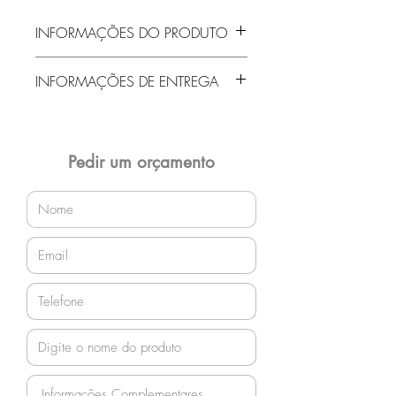
INFORMAÇÕES DO PRODUTO
Aproximação Fixa
INFORMAÇÕES DE ENTREGA
Braços integrados
Estrutura Z com rodízios
Entrega gratuita em Jaraguá do Sul e
região! Demais localidades solicitar
orçamento!
Pedir um orçamento