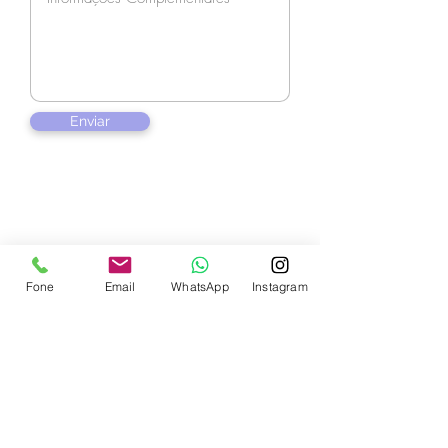
Enviar
Contate-nos
Fone
Email
WhatsApp
Instagram