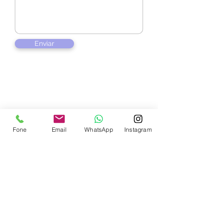
Enviar
Contate-nos
Fone
Email
WhatsApp
Instagram