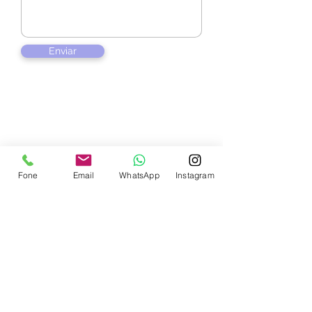
Enviar
Contate-nos
Fone
Email
WhatsApp
Instagram