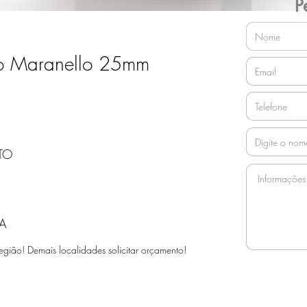
P
to Maranello 25mm
TO
A
egião! Demais localidades solicitar orçamento!